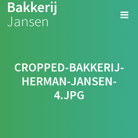
Bakkerij
Ga
naar
Jansen
de
inhoud
CROPPED-BAKKERIJ-
HERMAN-JANSEN-
4.JPG