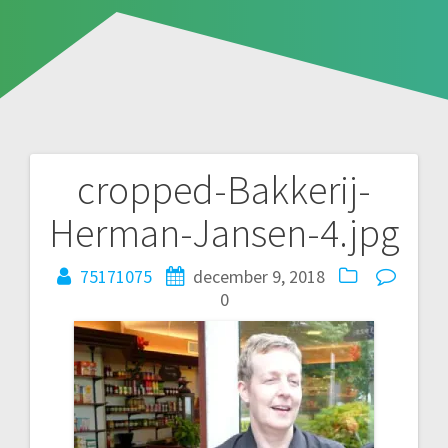
cropped-Bakkerij-
Bericht
Herman-Jansen-4.jpg
navigatie
75171075
december 9, 2018
0