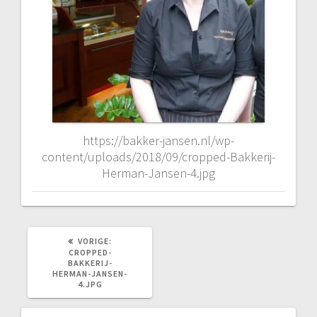
https://bakker-jansen.nl/wp-
content/uploads/2018/09/cropped-Bakkerij-
Herman-Jansen-4.jpg
VORIG
VORIGE:
BERICHT:
CROPPED-
BAKKERIJ-
HERMAN-JANSEN-
4.JPG