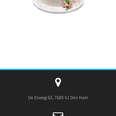
De Esweg 63, 7683 VJ Den Ham