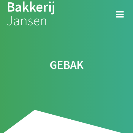
Bakkerij
Ga
naar
Jansen
de
inhoud
GEBAK